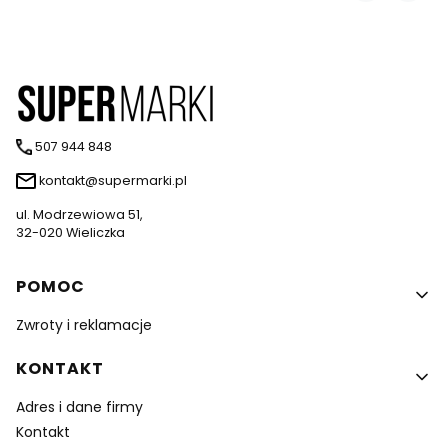
507 944 848
kontakt@supermarki.pl
ul. Modrzewiowa 51,
32-020 Wieliczka
Linki w stopce
POMOC
Zwroty i reklamacje
KONTAKT
Adres i dane firmy
Kontakt