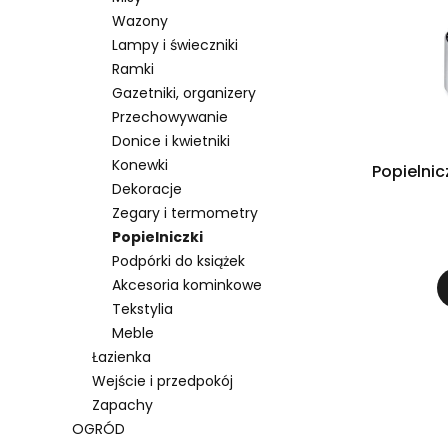
Wazony
Lampy i świeczniki
Ramki
Gazetniki, organizery
Przechowywanie
Donice i kwietniki
Konewki
Popielni
Dekoracje
Zegary i termometry
Popielniczki
Podpórki do książek
Akcesoria kominkowe
Tekstylia
Meble
Łazienka
Wejście i przedpokój
Zapachy
OGRÓD