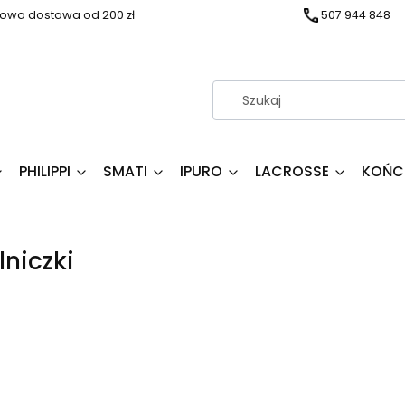
wa dostawa od 200 zł
507 944 848
PHILIPPI
SMATI
IPURO
LACROSSE
KOŃC
lniczki
produktów