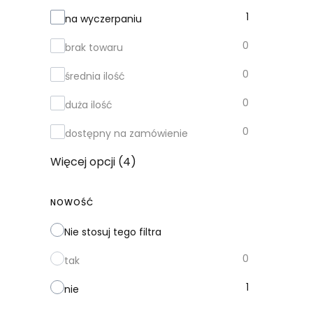
Dostępność
1
na wyczerpaniu
0
brak towaru
0
średnia ilość
0
duża ilość
0
dostępny na zamówienie
Więcej opcji (4)
NOWOŚĆ
Nie stosuj tego filtra
0
tak
1
nie