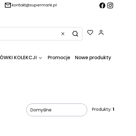
kontakt@supermarki.pl
Produkty w k
Wyczyść
Szukaj
ÓWKI KOLEKCJI
Promocje
Nowe produkty
O firmie
Produkty:
1
Domyślne