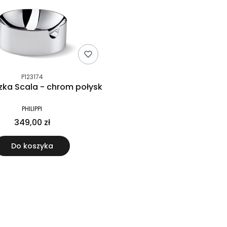
P123174
czka Scala - chrom połysk
PHILIPPI
349,00 zł
Do koszyka