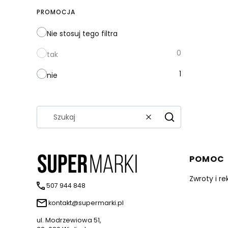
PROMOCJA
Nie stosuj tego filtra
0
tak
1
nie
Wyczyść
Szukaj
Linki 
POMOC
Zwroty i r
507 944 848
kontakt@supermarki.pl
ul. Modrzewiowa 51,