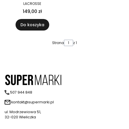
LACROSSE
149,00 zł
Do koszyka
Strona
z 1
507 944 848
kontakt@supermarki.pl
ul. Modrzewiowa 51,
32-020 Wieliczka