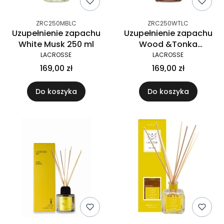
ZRC250MBLC
ZRC250WTLC
Uzupełnienie zapachu
Uzupełnienie zapachu
White Musk 250 ml
Wood &Tonka
Lacrosse 250 ml
LACROSSE
LACROSSE
169,00 zł
169,00 zł
Do koszyka
Do koszyka