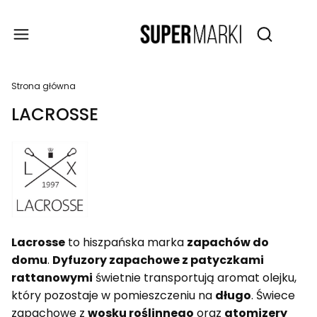
Produ
Otwórz wy
Strona główna
LACROSSE
Lacrosse
to hiszpańska marka
zapachów do
domu
.
Dyfuzory zapachowe z patyczkami
rattanowymi
świetnie transportują aromat olejku,
który pozostaje w pomieszczeniu na
długo
. Świece
zapachowe z
wosku roślinnego
oraz
atomizery