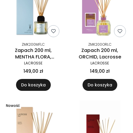
ZMK200MFLC
ZMK200ORLC
Zapach 200 ml,
Zapach 200 ml,
MENTHA FLORA,
ORCHID, Lacrosse
Lacrosse
LACROSSE
LACROSSE
149,00 zł
149,00 zł
Do koszyka
Do koszyka
Nowość