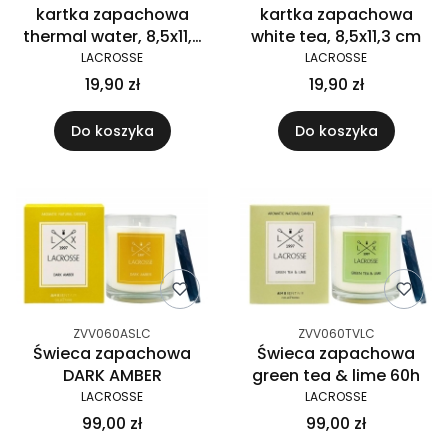
kartka zapachowa
kartka zapachowa
thermal water, 8,5x11,3
white tea, 8,5x11,3 cm
cm
LACROSSE
LACROSSE
19,90 zł
19,90 zł
Do koszyka
Do koszyka
ZVV060ASLC
ZVV060TVLC
Świeca zapachowa
Świeca zapachowa
DARK AMBER
green tea & lime 60h
LACROSSE
LACROSSE
99,00 zł
99,00 zł