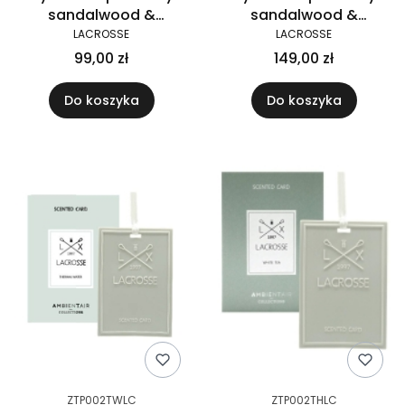
sandalwood &
sandalwood &
bergamot, 100 ml
bergamot, 200 ml
LACROSSE
LACROSSE
99,00 zł
149,00 zł
Do koszyka
Do koszyka
ZTP002TWLC
ZTP002THLC