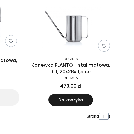
B65406
matowa,
Konewka PLANTO - stal matowa,
1,5 l, 20x28x11,5 cm
BLOMUS
479,00 zł
Do koszyka
Strona
z 1