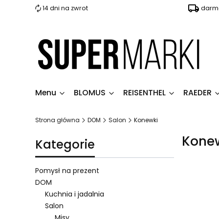
14 dni na zwrot
darmo
Menu
BLOMUS
REISENTHEL
RAEDER
Strona główna
DOM
Salon
Konewki
Kone
Kategorie
Pomysł na prezent
DOM
Kuchnia i jadalnia
Lista 
Salon
Misy