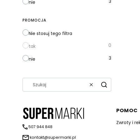
3
nie
PROMOCJA
Nie stosuj tego filtra
0
tak
3
nie
Wyczyść
Szukaj
Linki 
POMOC
Zwroty i r
507 944 848
kontakt@supermarki.pl