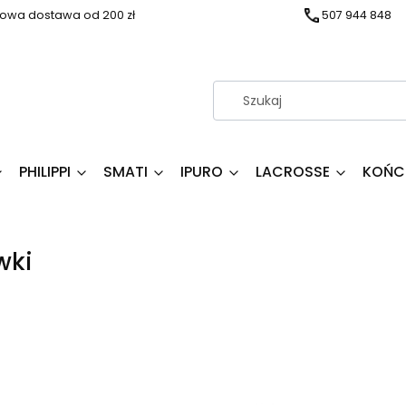
wa dostawa od 200 zł
507 944 848
PHILIPPI
SMATI
IPURO
LACROSSE
KOŃC
wki
produktów