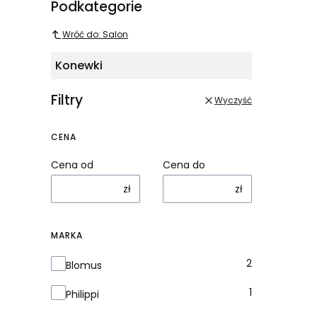
Podkategorie
Wróć do: Salon
Konewki
Filtry
Wyczyść
CENA
Cena od
Cena do
zł
zł
MARKA
Marka
2
Blomus
1
Philippi