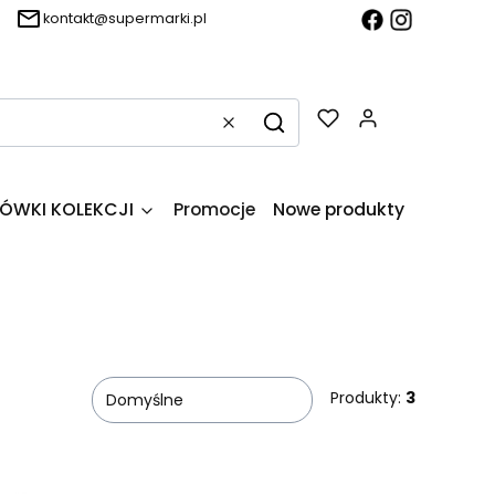
kontakt@supermarki.pl
Produkty w k
Wyczyść
Szukaj
ÓWKI KOLEKCJI
Promocje
Nowe produkty
O firmie
Produkty:
3
Domyślne