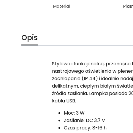
Materiał
Plas
Opis
Stylowa i funkcjonalna, przenośn
nastrojowego oświetlenia w plener
zachlapanie (IP 44) i idealnie nad
delikatnym, ciepłym białym światł
źródła zasilania. Lampka posiada 
kabla USB.
Moc: 3 W
Zasilanie: DC 3,7 V
Czas pracy: 8-16 h