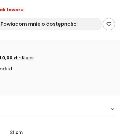
ak towaru
Powiadom mnie o dostępności
 0,00 zł
- Kurier
rodukt
21 cm