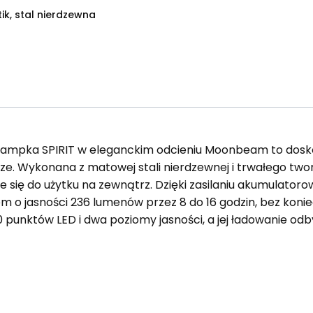
tik, stal nierdzewna
a lampka SPIRIT w eleganckim odcieniu Moonbeam to dosk
ze. Wykonana z matowej stali nierdzewnej i trwałego two
aje się do użytku na zewnątrz. Dzięki zasilaniu akumulato
em o jasności 236 lumenów przez 8 do 16 godzin, bez koni
20 punktów LED i dwa poziomy jasności, a jej ładowanie 