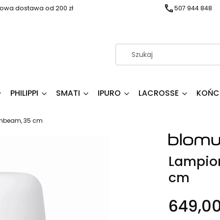
wa dostawa od 200 zł
507 944 848
PHILIPPI
SMATI
IPURO
LACROSSE
KOŃC
onbeam, 35 cm
Lampion
cm
649,00