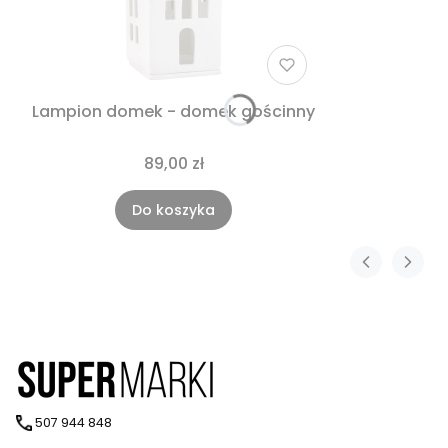
Lampion domek - domek gościnny
89,00 zł
Do koszyka
507 944 848