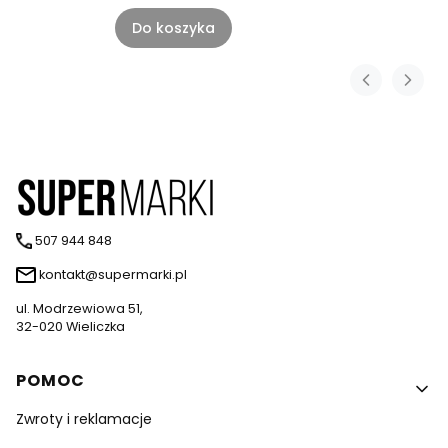
Do koszyka
507 944 848
kontakt@supermarki.pl
ul. Modrzewiowa 51,
32-020 Wieliczka
Linki w stopce
POMOC
Zwroty i reklamacje