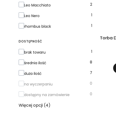
2
Leo Macchiato
1
Leo Nero
1
rhombus black
Torba 
DOSTĘPNOŚĆ
Dostępność
1
brak towaru
8
średnia ilość
7
duża ilość
0
na wyczerpaniu
0
dostępny na zamówienie
Więcej opcji (4)