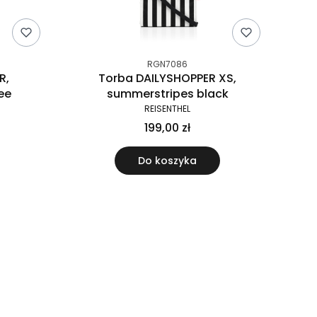
RGN7086
R,
Torba DAILYSHOPPER XS,
ee
summerstripes black
REISENTHEL
199,00 zł
Do koszyka