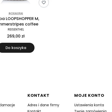
ROS6056
ba LOOPSHOPPER M,
mmerstripes coffee
REISENTHEL
269,00 zł
Do koszyka
w stopce
KONTAKT
MOJE KONTO
eklamacje
Adres i dane firmy
Ustawienia konta
Kontakt
Twoje zamówienia