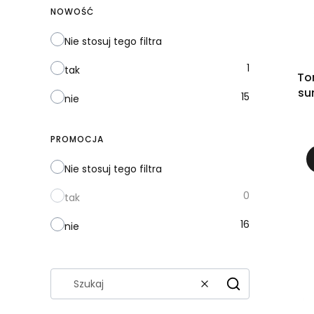
NOWOŚĆ
Nie stosuj tego filtra
1
tak
To
su
15
nie
PROMOCJA
Nie stosuj tego filtra
0
tak
16
nie
Wyczyść
Szukaj