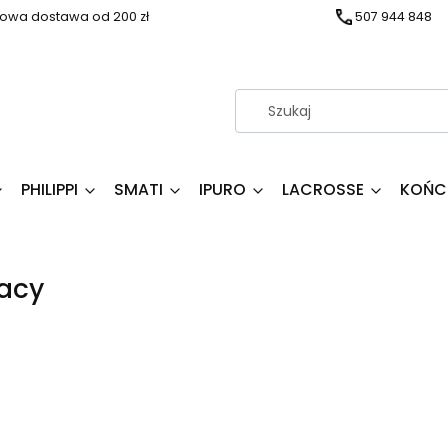
wa dostawa od 200 zł
507 944 848
PHILIPPI
SMATI
IPURO
LACROSSE
KOŃC
acy
produktów