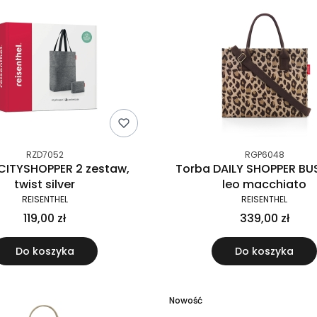
RZD7052
RGP6048
CITYSHOPPER 2 zestaw,
Torba DAILY SHOPPER BUS
twist silver
leo macchiato
REISENTHEL
REISENTHEL
119,00 zł
339,00 zł
Do koszyka
Do koszyka
Nowość