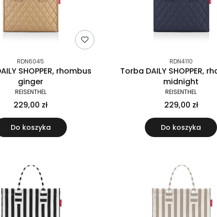
RDN6045
RDN4110
DAILY SHOPPER, rhombus
Torba DAILY SHOPPER, r
ginger
midnight
REISENTHEL
REISENTHEL
229,00 zł
229,00 zł
Do koszyka
Do koszyka