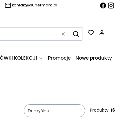
kontakt@supermarki.pl
Produkty w k
Wyczyść
Szukaj
ÓWKI KOLEKCJI
Promocje
Nowe produkty
O firmie
Produkty:
16
Domyślne