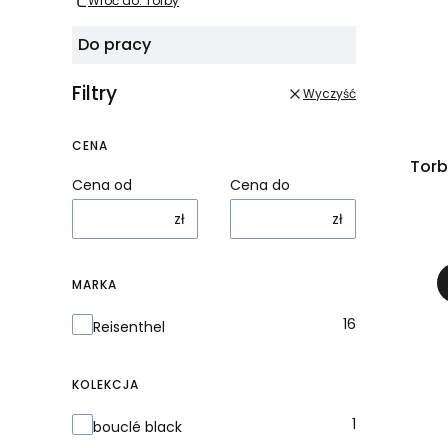
Wróć do: Torby
Do pracy
Filtry
Wyczyść
CENA
Torb
Cena od
Cena do
zł
zł
MARKA
Marka
16
Reisenthel
KOLEKCJA
Kolekcja
1
bouclé black