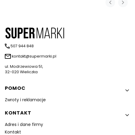
507 944 848
kontakt@supermarki.pl
ul. Modrzewiowa 51,
32-020 Wieliczka
Linki w stopce
POMOC
Zwroty i reklamacje
KONTAKT
Adres i dane firmy
Kontakt