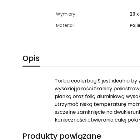
Wymiary
20 x
Materiał
Poli
Opis
Torba coolerbag S jest idealna by 
wysokiej jakości tkaniny poliestrow
pianką oraz folią aluminiową wysok
utrzymać niską temperaturę można
szczelne zamknięcie na dwukierun
konieczności otwierania całej pokr
Produkty powiązane