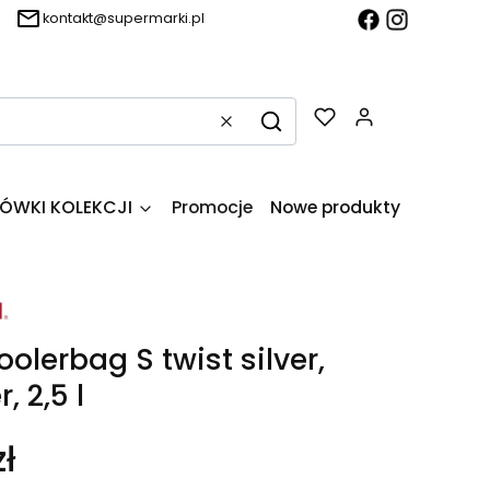
kontakt@supermarki.pl
Produkty w k
Wyczyść
Szukaj
ÓWKI KOLEKCJI
Promocje
Nowe produkty
O firmie
olerbag S twist silver,
, 2,5 l
ł