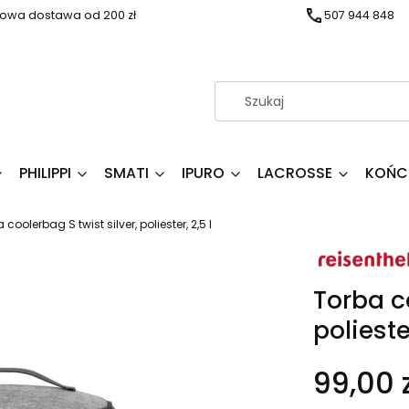
wa dostawa od 200 zł
507 944 848
PHILIPPI
SMATI
IPURO
LACROSSE
KOŃC
 coolerbag S twist silver, poliester, 2,5 l
Torba co
poliester
99,00 z