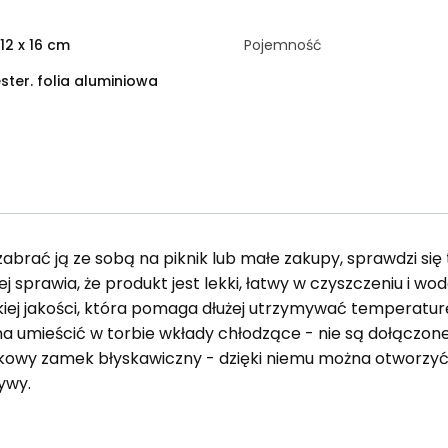
 12 x 16 cm
Pojemność
ester. folia aluminiowa
zabrać ją ze sobą na piknik lub małe zakupy, sprawdzi się
ej sprawia, że produkt jest lekki, łatwy w czyszczeniu i w
iej jakości, która pomaga dłużej utrzymywać temperaturę i
 umieścić w torbie wkłady chłodzące - nie są dołączone
kowy zamek błyskawiczny - dzięki niemu można otworzy
ywy.