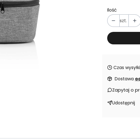
Ilość
szt.
Czas wysyłki
Dostawa
od
Zapytaj o p
Udostępnij