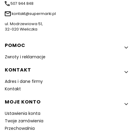
507 944 848
kontakt@supermarki.pl
ul. Modrzewiowa 51,
32-020 Wieliczka
Linki w stopce
POMOC
Zwroty i reklamacje
KONTAKT
Adres i dane firmy
Kontakt
MOJE KONTO
Ustawienia konta
Twoje zamówienia
Przechowalnia