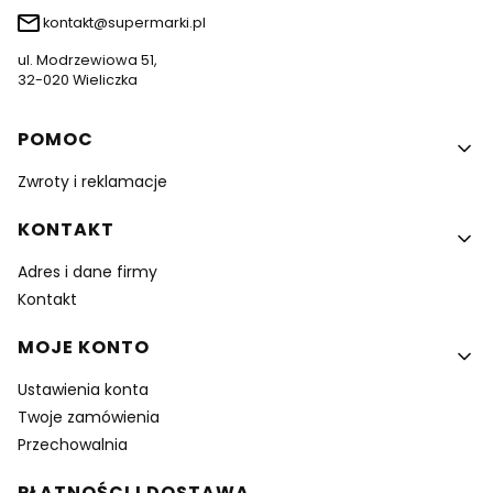
kontakt@supermarki.pl
ul. Modrzewiowa 51,
32-020 Wieliczka
Linki w stopce
POMOC
Zwroty i reklamacje
KONTAKT
Adres i dane firmy
Kontakt
MOJE KONTO
Ustawienia konta
Twoje zamówienia
Przechowalnia
PŁATNOŚCI I DOSTAWA