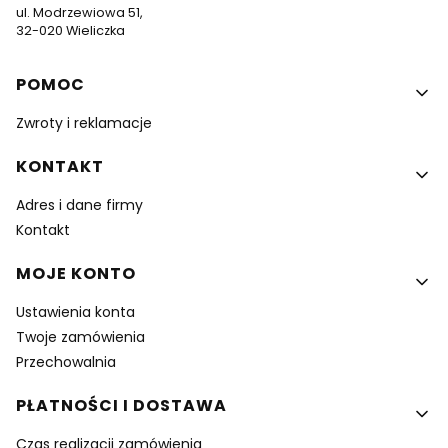
ul. Modrzewiowa 51,
32-020 Wieliczka
Linki w stopce
POMOC
Zwroty i reklamacje
KONTAKT
Adres i dane firmy
Kontakt
MOJE KONTO
Ustawienia konta
Twoje zamówienia
Przechowalnia
PŁATNOŚCI I DOSTAWA
Czas realizacji zamówienia