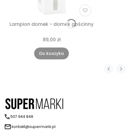
Lampion domek - domek gościnny
89,00 zł
Do koszyka
507 944 848
kontakt@supermarki.pl