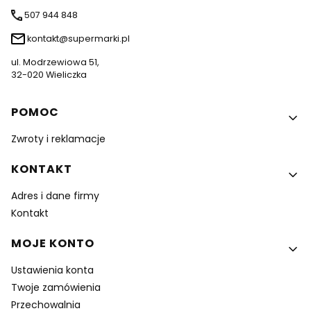
507 944 848
kontakt@supermarki.pl
ul. Modrzewiowa 51,
32-020 Wieliczka
Linki w stopce
POMOC
Zwroty i reklamacje
KONTAKT
Adres i dane firmy
Kontakt
MOJE KONTO
Ustawienia konta
Twoje zamówienia
Przechowalnia