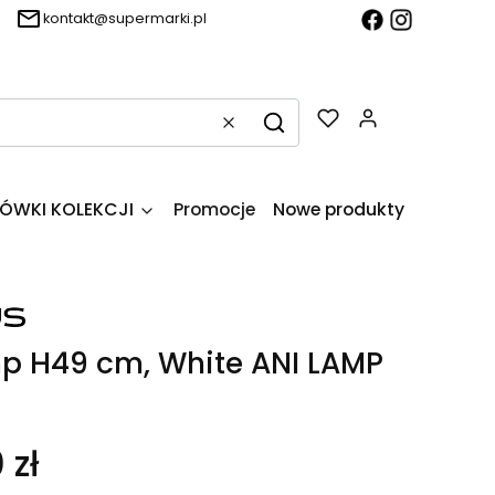
kontakt@supermarki.pl
Produkty w k
Wyczyść
Szukaj
ÓWKI KOLEKCJI
Promocje
Nowe produkty
O firmie
p H49 cm, White ANI LAMP
 zł