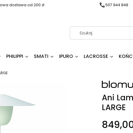
wa dostawa od 200 zł
507 944 848
PHILIPPI
SMATI
IPURO
LACROSSE
KOŃC
ARGE
Ani Lam
LARGE
849,00