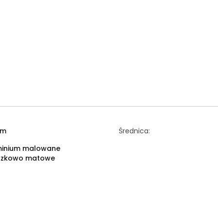
cm
Średnica:
minium malowane
szkowo matowe