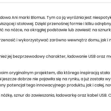
wa Ani marki Blomus. Tym co ją wyróżnia jest niespotyk
wiszącej i stołowej. Dzięki przenośnej formie i kilku o
ć na nóżce, na okrągłej podstawie lub zawiesić na sznurk
rzenosić i wykorzystywać zarówno wewnątrz domu, jak i
nież jej bezprzewodowy charakter, ładowanie USB oraz
im oryginalnym projektem, dla którego inspiracją stała 
i jeszcze dobrze nie pojawiła się na rynku, a już została
y potencjał tego innowacyjnego produktu, jak i całej, now
 nóżkę, sznur do zawieszania, ładowarkę oraz kabel USB. 