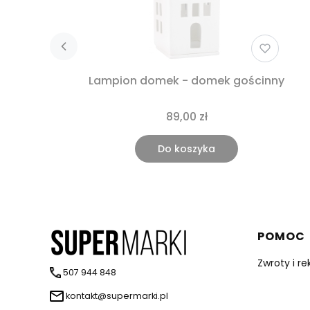
Lampion domek - domek gościnny
89,00 zł
Do koszyka
Linki 
POMOC
Zwroty i r
507 944 848
kontakt@supermarki.pl