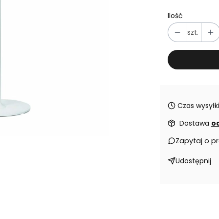
Ilość
szt.
Czas wysyłki
Dostawa
od
Zapytaj o p
Udostępnij