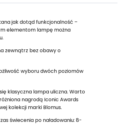
ana jak dotąd funkcjonalność –
drębnym elementom lampę można
u.
 na zewnątrz bez obawy o
 możliwość wyboru dwóch poziomów
się klasyczna lampa uliczna. Warto
 wyróżniona nagrodą Iconic Awards
ej kolekcji marki Blomus.
Czas świecenia po naładowaniu: 8-